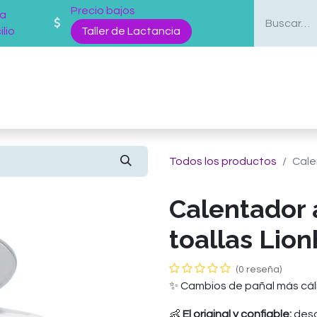
Precio bajos
 a
lio
Taller de Lactancia
enda
Mas Servicios
Sobre nosotros
Blog
Todos los productos
Cale
Calentador 
toallas Lion
(0 reseña)
✨ Cambios de pañal más cál
👶
El original y confiable:
desd