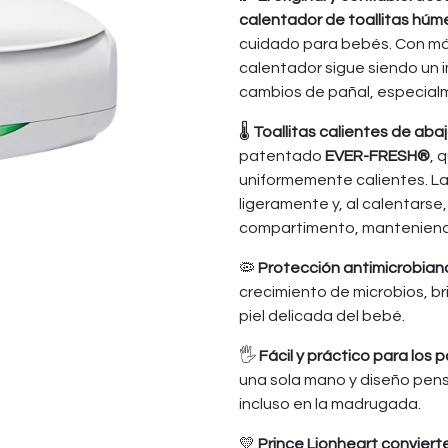
calentador de toallitas hú
cuidado para bebés. Con má
calentador sigue siendo un 
cambios de pañal, especial
🌡️
Toallitas calientes de abaj
patentado
EVER-FRESH®
, 
uniformemente calientes. L
ligeramente y, al calentarse,
compartimento, manteniendo
🦠
Protección antimicrobian
crecimiento de microbios, b
piel delicada del bebé.
🖐️
Fácil y práctico para los 
una sola mano y diseño pens
incluso en la madrugada.
💛
Prince Lionheart convier