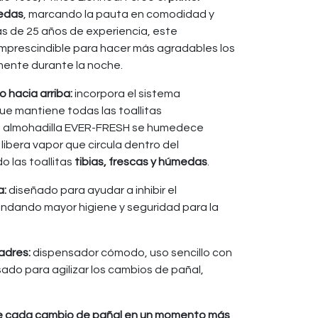
medas
, marcando la pauta en comodidad y
s de 25 años de experiencia, este
imprescindible para hacer más agradables los
mente durante la noche.
o hacia arriba:
incorpora el sistema
que mantiene todas las toallitas
a almohadilla EVER-FRESH se humedece
 libera vapor que circula dentro del
 las toallitas
tibias, frescas y húmedas
.
a:
diseñado para ayudar a inhibir el
rindando mayor higiene y seguridad para la
padres:
dispensador cómodo, uso sencillo con
ado para agilizar los cambios de pañal,
te cada cambio de pañal en un momento más