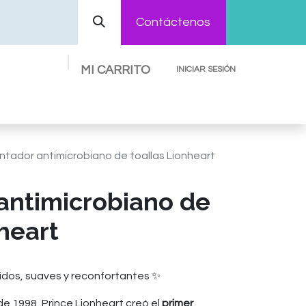
Contáctenos
MI CARRITO
INICIAR SESIÓN
Preguntas Frecuentes
Contáctenos
ntador antimicrobiano de toallas Lionheart
antimicrobiano de
heart
idos, suaves y reconfortantes ✨
e 1998, Prince Lionheart creó el
primer