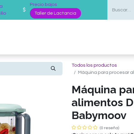
Precio bajos
 a
lio
Taller de Lactancia
enda
Mas Servicios
Sobre nosotros
Blog
Todos los productos
Máquina para procesar a
Máquina pa
alimentos D
Babymoov
(0 reseña)