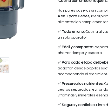
¡Cocina con un solo toque! 
Haz purés caseros sin comp
4 en 1 para Bebés
, ideal pa
alimentación complementari
✅
Todo en uno:
Cocina al vap
un solo aparato!
✅
Fácil y compacto:
Prepara 
ahorrar tiempo y espacio.
✅
Para cada etapa del bebé
adaptan desde papillas sua
acompañando el crecimiento
✅
Preserva los nutrientes:
Co
cestas separadas, evitando
vitaminas y minerales esenci
✅
Seguro y confiable:
Libre 