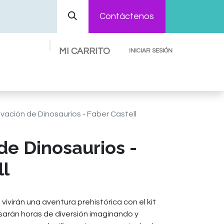
Contáctenos
MI CARRITO
INICIAR SESIÓN
Preguntas Frecuentes
Contáctenos
vación de Dinosaurios - Faber Castell
de Dinosaurios -
ll
ivirán una aventura prehistórica con el kit
asarán horas de diversión imaginando y