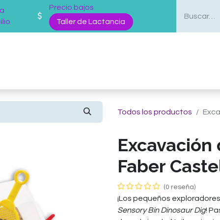
Precio bajos
 a
lio
Taller de Lactancia
enda
Mas Servicios
Sobre nosotros
Blog
Todos los productos
Exca
Excavación 
Faber Caste
(0 reseña)
¡Los pequeños exploradores v
Sensory Bin Dinosaur Dig
! P