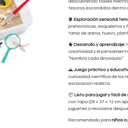
descubriendo fósiles mientra
tesoros escondidos dentro d
🪣
Exploración sensorial tem
prehistóricas, esqueletos y f
tamiz de arena, huevo, plant
🧠
Desarrollo y aprendizaje:
f
creatividad y el pensamien
“Nombra cada dinosaurio”.
🌋
Juego práctico y educati
curiosidad científica de los 
excavación realista.
📦
Listo para jugar y fácil de
con tapa (26 × 37 × 12 cm ap
juguetes o reciclarse despué
Recomendado para
niños a 