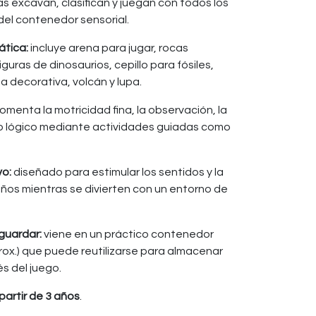
s excavan, clasifican y juegan con todos los
el contenedor sensorial.
ática:
incluye arena para jugar, rocas
iguras de dinosaurios, cepillo para fósiles,
a decorativa, volcán y lupa.
omenta la motricidad fina, la observación, la
to lógico mediante actividades guiadas como
vo:
diseñado para estimular los sentidos y la
niños mientras se divierten con un entorno de
 guardar:
viene en un práctico contenedor
rox.) que puede reutilizarse para almacenar
s del juego.
partir de 3 años
.