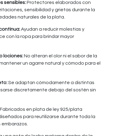
s sensibles:
Protectores elaborados con
itaciones, sensibilidad y grietas durante la
iedades naturales de la plata.
continua:
Ayudan a reducir molestias y
ce con la ropa para brindar mayor
o lociones:
No alteran el olor ni el sabor de la
mantener un agarre natural y cómodo para el
eto:
Se adaptan cómodamente a distintas
sarse discretamente debajo del sostén sin
Fabricados en plata de ley 925/plata
 diseñados para reutilizarse durante toda la
s embarazos.
ca una gota de leche materna dentro de la