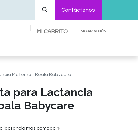
Contáctenos
MI CARRITO
INICIAR SESIÓN
Preguntas Frecuentes
Contáctenos
ancia Materna - Koala Babycare
ta para Lactancia
oala Babycare
una lactancia más cómoda ✨