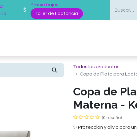
Precio bajos
 a
lio
Taller de Lactancia
enda
Mas Servicios
Sobre nosotros
Blog
Todos los productos
Copa de Plata para Lact
Copa de Pla
Materna - K
(0 reseña)
✨ Protección y alivio para 