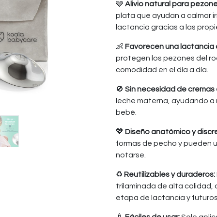
🩶
Alivio natural para pezone
plata que ayudan a calmar irr
lactancia gracias a las prop
👶
Favorecen una lactancia 
protegen los pezones del ro
comodidad en el día a día.
🚫
Sin necesidad de cremas 
leche materna, ayudando a 
bebé.
💖
Diseño anatómico y discr
formas de pecho y pueden u
notarse.
♻️
Reutilizables y duraderos:
trilaminada de alta calidad,
etapa de lactancia y futuro
🍼
Fáciles de usar:
Solo apli