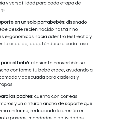
a y versatilidad para cada etapa de
é ✨
sporte en un solo portabebés:
diseñado
ebé desde recién nacido hasta niño
es ergonómicas hacia adentro (estrecha y
 en la espalda, adaptándose a cada fase
para el bebé:
el asiento convertible se
ancho conforme tu bebé crece, ayudando a
 cómoda y adecuada para caderas y
tapas.
ra los padres:
cuenta con correas
mbros y un cinturón ancho de soporte que
orma uniforme, reduciendo la presión en
ante paseos, mandados o actividades