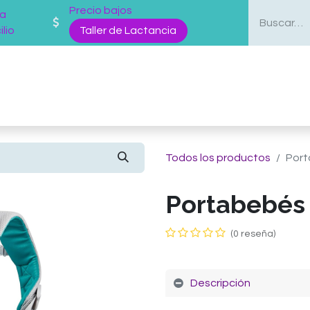
Precio bajos
 a
lio
Taller de Lactancia
enda
Mas Servicios
Sobre nosotros
Blog
Todos los productos
Port
Portabebés 
(0 reseña)
Descripción