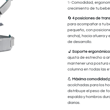
✨ Comodidad, ergonomí
crecimiento de tu beb
🔄
4 posiciones de tran
para acompañar a tu b
pequeño, con posicion
ancha), hacia afuera y
de desarrollo.
💺
Soporte ergonómico 
ajusta de estrecho a 
mantener una postura
columna en todas las e
💪
Máxima comodidad pa
acolchadas para los ho
distribuye el peso de f
espalda y hombros dur
diarias.