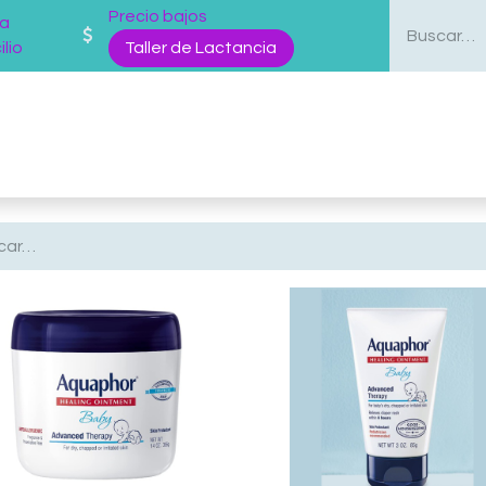
Precio bajos
 a
lio
Taller de Lactancia
enda
Mas Servicios
Sobre nosotros
Blog