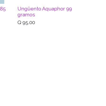
 85
Ungüento Aquaphor 99
gramos
Q
95.00