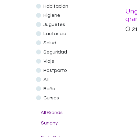
Habitación
Ung
Higiene
gra
Juguetes
Q
2
Lactancia
Salud
Seguridad
Viaje
Postparto
All
Baño
Cursos
All Brands
Sunany