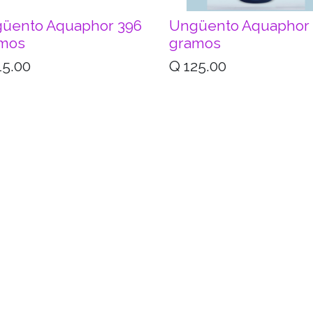
üento Aquaphor 396
Ungüento Aquaphor
mos
gramos
15.00
Q
125.00